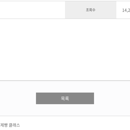
로스팅
케이크 마스터 프로
양식조리 기능사
 과정
타르트 마스터 프로
14,
조회수
일식조리 기능사
중식조리 기능사
심화
슈 마스터 프로
 과정
마카롱 마스터 프로
구움과자 마스터 프로
초콜릿 마스터 프로
스
커뮤니티
고객상담센
래스
인터뷰
온라인상담신
클래스
수강생 후기
수강료조회
목록
포토스토리
시간표조회
공지사항&이벤트
취업지원센터 소개
취업현황게시판
과제빵 클래스
채용정보