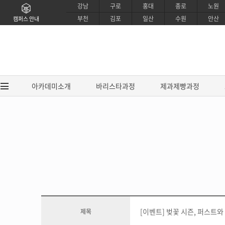
강남
구로
홍대
종로
노원
부천
김포
일산
수원
안산
캠퍼스 안내
아카데미소개
바리스타과정
제과제빵과정
아카데미소개
바리스타과
브랜드소개
EUCA 바리스타
CI소개
EUCA 라떼아트 
강사소개
EUCA 센서리 커핑
교육시설소개
SCA / IBS 바리
[이벤트] 벚꽃 시즌, 퍼스트와 
제목
제휴안내
SCA 센서리&