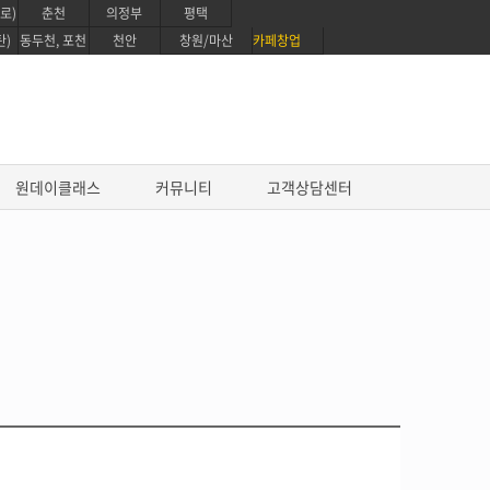
로)
춘천
의정부
평택
탄)
동두천, 포천
천안
창원/마산
카페창업
원데이클래스
커뮤니티
고객상담센터
진로과정
프로 파티쉐 진로과정
영파티시에 마스터 코스
글로벌 베이킹 디플로마 과정
퍼스트 커리어 패스웨이