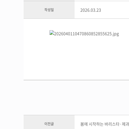
지점위치안내
SCA 그린커피&
커피제조 마스터
2026.03.23
작성일
커피 바리스타 
바리스타강사 양성
카페 창업교육
원데이클래
카페창업 메뉴반
베이킹원데이클
베이커리 카페창업 메뉴반
바리스타원데이
펫푸드 자격증 과정
카페창업 컨설팅
브런치카페 메뉴반
창업 컨설팅 후기
봄에 시작하는 바리스타·제
이전글
퍼스트 카페 가맹 상담신청