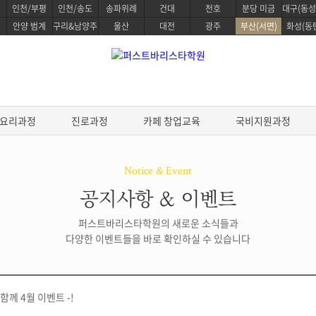
인천/부평
인천/송도
송파위례
건대
천호
분당 미금
대구(동성
안양 범계
구리&남양주
울산
대전
광주
부산(서면)
화성(동
요리과정
진로과정
카페 창업교육
국비지원과정
Notice & Event
공지사항 & 이벤트
정
베이킹 클래스
요리과정
퍼스트바리스타학원의 새로운 소식들과
생활한식 마스터
 스킬
파티스리 마스터
다양한 이벤트들을 바로 확인하실 수 있습니다
생활양식 마스터
디자인
베이킹 마스터 패키지
파스타 전문 마스터
전통일본요리 프로
&테이스팅
제과/제빵기능사
프리미엄 중식요리 마스터
스타 스킬
케이크 디자인 자격증
데일리 헬스 브런치 마스터
함께 4월 이벤트 -!
브루잉
원데이 베이킹 클래스
조리기능사 필기
한식조리 기능사