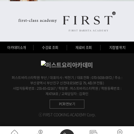
아카데미소개
수강료 조회
재료비 조회
지점별 위치
퍼스트바리스타학원 부산 / 대표이사 : 박천기 / 대표전화 : 070-5038-0972 / 주소 :
부산광역시 부산진구 신천대로50번길 79, 4층(부전동)
사업자등록번호 : 255-85-02167 / 학원명 : 퍼스트바리스타학원 / 학원등록번호 :
제4764호 / 교육담당자 : 김화인
PC화면보기
ⓒ FIRST COOKING ACADEMY Corp.