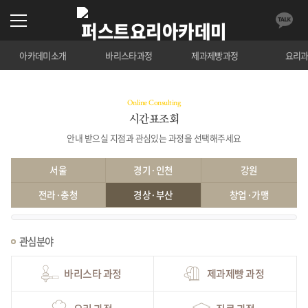
아카데미소개
바리스타과정
제과제빵과정
요리
Online Consulting
시간표조회
안내 받으실 지점과 관심있는 과정을 선택해주세요
서울
경기·인천
강원
전라·충청
경상·부산
창업·가맹
관심분야
바리스타 과정
제과제빵 과정