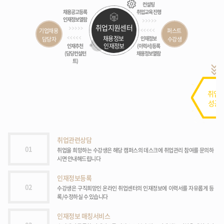
컨설팅
채용공고등록
취업교육 진행
인재정보열람
취업지원센터
기업채용
퍼스트
채용정보
인재정보
담당자
수강생
인재정보
인재추천
(이력서)등록
(담당컨설턴
채용정보열람
트)
취업
성공
취업관련상담
01
취업을 희망하는 수강생은 해당 캠퍼스의 데스크에 취업관리 참여를 문의하
시면 안내해드립니다
인재정보등록
02
수강생은 구직희망인 온라인 취업센터의 인재정보에 이력서를 자유롭게 등
록/수정하실 수 있습니다
인재정보 매칭서비스