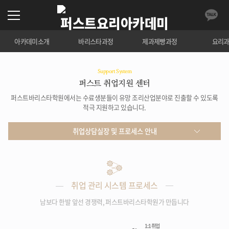
아카데미소개
바리스타과정
제과제빵과정
요리
Support System
퍼스트 취업지원 센터
퍼스트바리스타학원에서는 수료생분들이 유망 조리산업분야로 진출할 수 있도록
적극 지원하고 있습니다.
취업상담실장 및 프로세스 안내
취업상담실장 및 프로세스 안내
이용 방법 및 자주 묻는 질문
취업 관리 시스템 프로세스
남보다 한발 앞선 경쟁력, 퍼스트바리스타학원가 만듭니다
1:1 취업