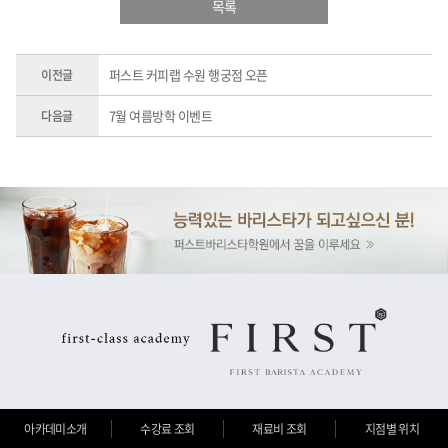
목록
퍼스트 커피랩 수원 행궁점 오픈
이전글
7월 여름방학 이벤트
다음글
아카데미소개
수강료 조회
재료비 조회
지점별 위치