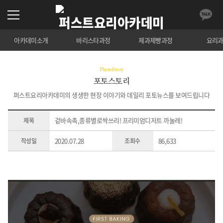
아카데미소개
바리스타과정
제과제빵과정
요리
PhotoStory
포토스토리
퍼스트요리아카데미의 생생한 현장 이야기와 데일리 포토뉴스를 보여드립니다
겉바속촉,종류별로싹쓰리! 프리미엄디저트 까눌레!
제목
2020.07.28
86,633
작성일
조회수