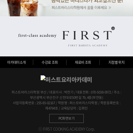
아카데미소개
수강료 조회
재료비 조회
지점별 위치
퍼스트바리스타학원 부산 / 대표이사 : 박천기 / 대표전화 : 070-5038-0972 / 주소 :
부산광역시 부산진구 신천대로50번길 79, 4층(부전동)
사업자등록번호 : 255-85-02167 / 학원명 : 퍼스트바리스타학원 / 학원등록번호 :
제4764호 / 교육담당자 : 김화인
PC화면보기
ⓒ FIRST COOKING ACADEMY Corp.