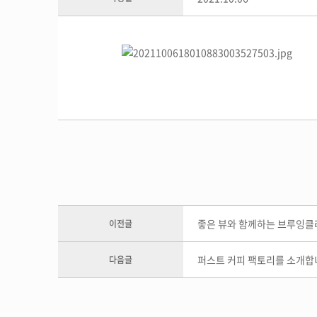
지점위치안내
SCA 그린커피&
커피제조 마스터
커피 바리스타 
바리스타강사 양성
카페 창업교육
원데이클래
카페창업 메뉴반
베이킹원데이클
좋은 뷰와 함께하는 브루잉클
베이커리 카페창업 메뉴반
이전글
바리스타원데이
펫푸드 자격증 과정
카페창업 컨설팅
퍼스트 커피 팩토리를 소개합
다음글
브런치카페 메뉴반
창업 컨설팅 후기
퍼스트 카페 가맹 상담신청