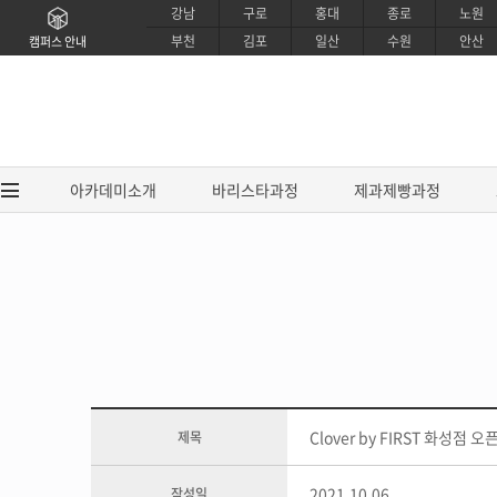
강남
구로
홍대
종로
노원
부천
김포
일산
수원
안산
캠퍼스 안내
아카데미소개
바리스타과정
제과제빵과정
아카데미소개
바리스타과
브랜드소개
EUCA 바리스타
CI소개
EUCA 라떼아트 
강사소개
EUCA 센서리 커핑
Clover by FIRST 화성점 오픈
제목
교육시설소개
SCA / IBS 바리
제휴안내
SCA 센서리&
2021.10.06
작성일