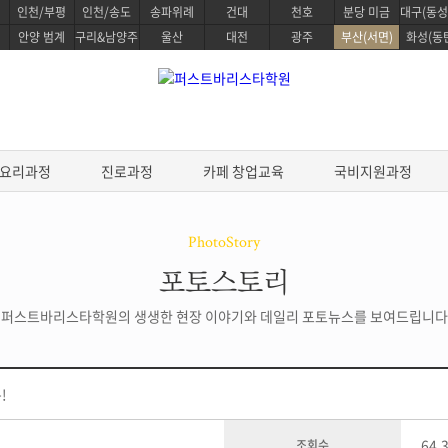
인천/부평
인천/송도
송파위례
건대
천호
분당 미금
대구(동성
안양 범계
구리&남양주
울산
대전
광주
부산(서면)
화성(동
요리과정
진로과정
카페 창업교육
국비지원과정
PhotoStory
포토스토리
정
베이킹 클래스
요리과정
퍼스트바리스타학원의 생생한 현장 이야기와 데일리 포토뉴스를 보여드립니다
생활한식 마스터
 스킬
파티스리 마스터
생활양식 마스터
디자인
베이킹 마스터 패키지
파스타 전문 마스터
전통일본요리 프로
&테이스팅
제과/제빵기능사
!
프리미엄 중식요리 마스터
스타 스킬
케이크 디자인 자격증
데일리 헬스 브런치 마스터
브루잉
원데이 베이킹 클래스
조리기능사 필기
64,
조회수
한식조리 기능사