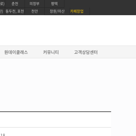
로)
춘천
의정부
평택
탄)
동두천, 포천
천안
창원/마산
카페창업
원데이클래스
커뮤니티
고객상담센터
진로과정
프로 파티쉐 진로과정
영파티시에 마스터 코스
글로벌 베이킹 디플로마 과정
퍼스트 커리어 패스웨이
318