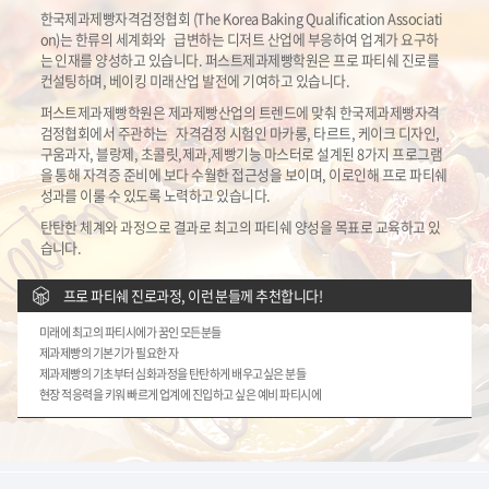
한국제과제빵자격검정협회 (The Korea Baking Qualification Associati
on)는 한류의 세계화와
급변하는 디저트 산업에 부응하여 업계가 요구하
는 인재를 양성하고 있습니다.
퍼스트제과제빵학원은 프로 파티쉐 진로를
컨설팅하며, 베이킹 미래산업 발전에 기여하고 있습니다.
퍼스트제과제빵학원은 제과제빵산업의 트렌드에 맞춰 한국제과제빵자격
검정협회에서 주관하는
자격검정 시험인 마카롱, 타르트, 케이크 디자인,
구움과자, 블랑제, 초콜릿,제과,제빵기능 마스터로
설계된 8가지 프로그램
을 통해 자격증 준비에 보다 수월한 접근성을 보이며, 이로인해 프로 파티쉐
성과를 이룰 수 있도록 노력하고 있습니다.
탄탄한 체계와 과정으로 결과로 최고의 파티쉐 양성을 목표로 교육하고 있
습니다.
프로 파티쉐 진로과정, 이런 분들께 추천합니다!
미래에 최고의 파티시에가 꿈인 모든분들
제과제빵의 기본기가 필요한 자
제과제빵의 기초부터 심화과정을 탄탄하게 배우고싶은 분들
현장 적응력을 키워 빠르게 업계에 진입하고 싶은 예비 파티시에