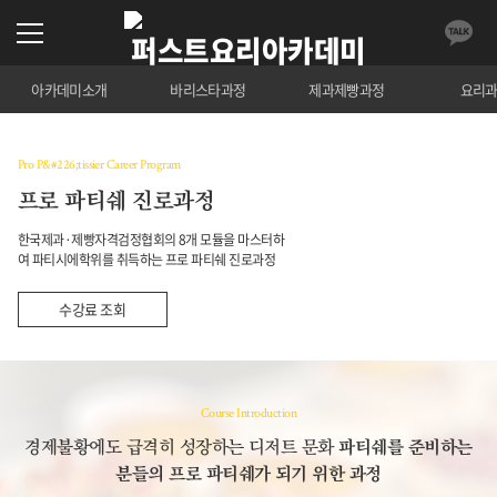
아카데미소개
바리스타과정
제과제빵과정
요리
Pro P&#226;tissier Career Program
프로 파티쉐 진로과정
한국제과·제빵자격검정협회의 8개 모듈을 마스터하
여 파티시에학위를 취득하는 프로 파티쉐 진로과정
수강료 조회
Course Introduction
경제불황에도 급격히 성장하는 디저트 문화
파티쉐를 준비하는
분들의 프로 파티쉐가 되기 위한 과정