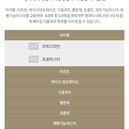
마카롱, 타르트, 케이크데코레이션, 구움과자, 블랑제, 초콜릿, 제과기능마스터, 제
빵기능마스터를 교육하며
8과목 중 5과목을 취득하면 영파티시에 과정 이수와 함
께 베이킹 디플로마 학위를 수여 받을 수 있습니다.
마카롱
아트디자인
Lv.1
프로마스터
Lv.2
타르트
케이크 데코레이션
구움과자
블랑제
초콜릿
제빵기능마스터