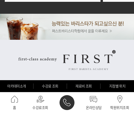
아카데미소개
수강료 조회
재료비 조회
지점별 위치
홈
수강료조회
온라인상담
학원위치조회
퍼스트바리스타학원 부산 / 대표이사 : 박천기 / 대표전화 : 070-5038-0972 / 주소 :
부산광역시 부산진구 신천대로50번길 79, 4층(부전동)
사업자등록번호 : 255-85-02167 / 학원명 : 퍼스트바리스타학원 / 학원등록번호 :
제4764호 / 교육담당자 : 김화인